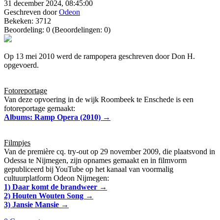
31 december 2024, 08:45:00
Geschreven door
Odeon
Bekeken: 3712
Beoordeling: 0 (Beoordelingen: 0)
Op 13 mei 2010 werd de rampopera geschreven door Don H.
opgevoerd.
Fotoreportage
Van deze opvoering in de wijk Roombeek te Enschede is een
fotoreportage gemaakt:
Albums: Ramp Opera (2010) →
Filmpjes
Van de première cq. try-out op 29 november 2009, die plaatsvond in
Odessa te Nijmegen, zijn opnames gemaakt en in filmvorm
gepubliceerd bij YouTube op het kanaal van voormalig
cultuurplatform Odeon Nijmegen:
1) Daar komt de brandweer →
2) Houten Wouten Song →
3) Jansie Mansie →