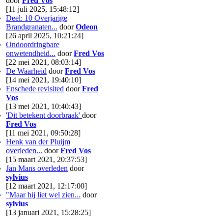
door
Fred Vos
[11 juli 2025, 15:48:12]
Deel: 10 Overjarige
Brandgranaten...
door
Odeon
[26 april 2025, 10:21:24]
Ondoordringbare
onwetendheid...
door
Fred Vos
[22 mei 2021, 08:03:14]
De Waarheid
door
Fred Vos
[14 mei 2021, 19:40:10]
Enschede revisited
door
Fred
Vos
[13 mei 2021, 10:40:43]
'Dit betekent doorbraak'
door
Fred Vos
[11 mei 2021, 09:50:28]
Henk van der Pluijm
overleden...
door
Fred Vos
[15 maart 2021, 20:37:53]
Jan Mans overleden
door
sylvius
[12 maart 2021, 12:17:00]
"Maar hij liet wel zien...
door
sylvius
[13 januari 2021, 15:28:25]