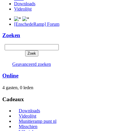
Downloads
Videolijst
[EnschedeRamp] Forum
Zoeken
Geavanceerd zoeken
Online
4 gasten, 0 leden
Cadeaux
Downloads
Videolijst
Munitieramp punt nl
Misschien