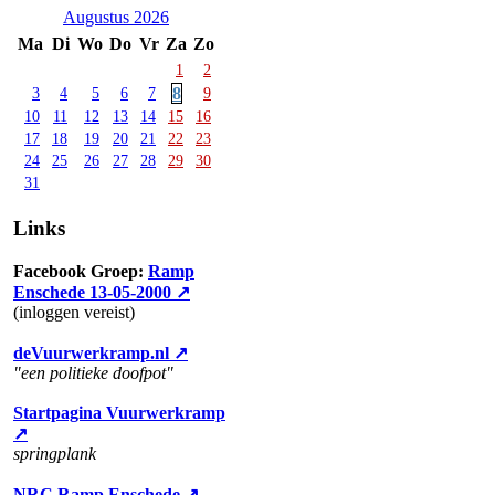
Augustus 2026
Ma
Di
Wo
Do
Vr
Za
Zo
1
2
8
3
4
5
6
7
9
10
11
12
13
14
15
16
17
18
19
20
21
22
23
24
25
26
27
28
29
30
31
Links
Facebook Groep:
Ramp
Enschede 13-05-2000 ↗
(inloggen vereist)
deVuurwerkramp.nl ↗
"een politieke doofpot"
Startpagina Vuurwerkramp
↗
springplank
NRC Ramp Enschede ↗